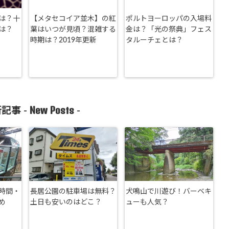
は？十
【メタセコイア並木】の紅
ポルトヨーロッパの入場料
は？
葉はいつが見頃？混雑する
金は？「光の祭典」フェス
時期は？2019年更新
タルーチェとは？
New Posts
記事 -
-
時間・
長居公園の駐車場は無料？
犬鳴山で川遊び！バーベキ
め
土日も安いのはどこ？
ューも人気？