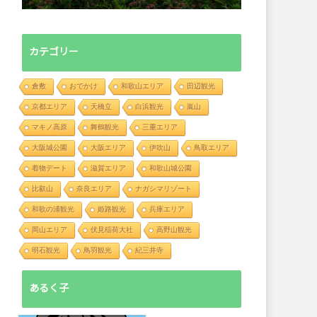
カテゴリー
倉敷
おでかけ
和歌山エリア
田辺観光
京都エリア
天橋立
白浜観光
嵐山
マキノ高原
舞鶴観光
三重エリア
大阪城公園
大阪エリア
伊吹山
鳥取エリア
着物デート
滋賀エリア
和歌山城公園
比叡山
奈良エリア
ナガシマリゾート
和歌の浦観光
姫路観光
兵庫エリア
岡山エリア
伏見稲荷大社
高野山観光
明石観光
鳥羽観光
紀三井寺
あるく子