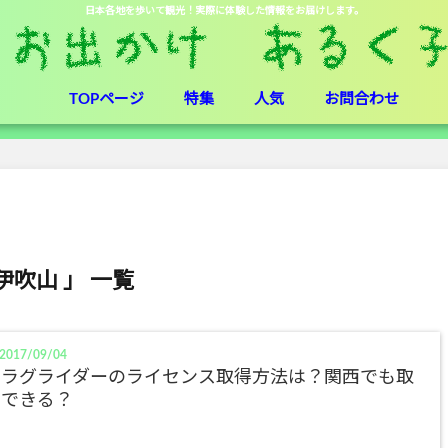
日本各地を歩いて観光！実際に体験した情報をお届けします。
TOPページ
特集
人気
お問合わせ
伊吹山 」 一覧
2017/09/04
パラグライダーのライセンス取得方法は？関西でも取
得できる？