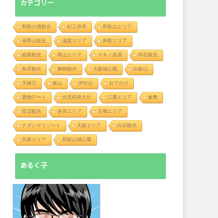
カテゴリー
和歌の浦観光
紀三井寺
和歌山エリア
高野山観光
滋賀エリア
鳥取エリア
姫路観光
岡山エリア
マキノ高原
明石観光
鳥羽観光
舞鶴観光
大阪城公園
比叡山
天橋立
嵐山
伊吹山
おでかけ
着物デート
伏見稲荷大社
三重エリア
倉敷
田辺観光
奈良エリア
京都エリア
ナガシマリゾート
大阪エリア
白浜観光
兵庫エリア
和歌山城公園
あるく子