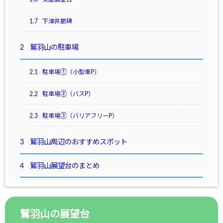
1.7
下津井節碑
2
鷲羽山の駐車場
2.1
駐車場①（小型車P）
2.2
駐車場②（バスP）
2.3
駐車場③（バリアフリーP）
3
鷲羽山周辺のおすすめスポット
4
鷲羽山展望台のまとめ
鷲羽山の展望台