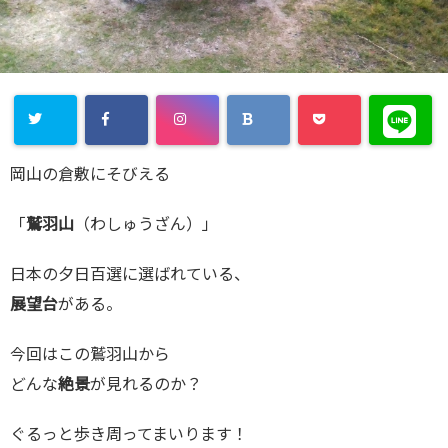
岡山の倉敷にそびえる
「
鷲羽山
（わしゅうざん）」
日本の夕日百選に選ばれている、
展望台
がある。
今回はこの鷲羽山から
どんな
絶景
が見れるのか？
ぐるっと歩き周ってまいります！