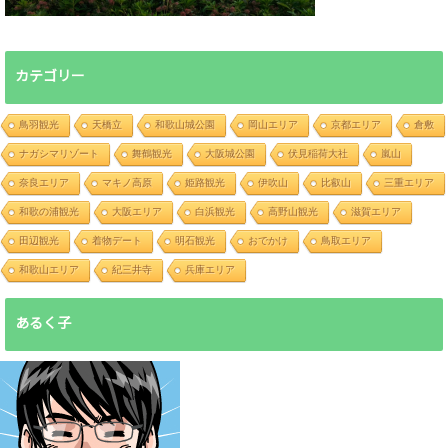
カテゴリー
鳥羽観光
天橋立
和歌山城公園
岡山エリア
京都エリア
倉敷
ナガシマリゾート
舞鶴観光
大阪城公園
伏見稲荷大社
嵐山
奈良エリア
マキノ高原
姫路観光
伊吹山
比叡山
三重エリア
和歌の浦観光
大阪エリア
白浜観光
高野山観光
滋賀エリア
田辺観光
着物デート
明石観光
おでかけ
鳥取エリア
和歌山エリア
紀三井寺
兵庫エリア
あるく子