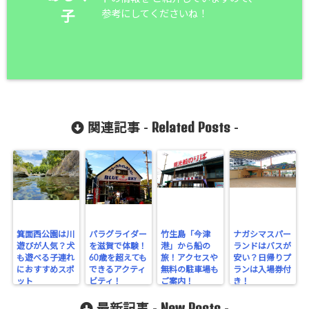
参考にしてくださいね！
子
Related Posts
関連記事 -
-
箕面西公園は川
パラグライダー
竹生島「今津
ナガシマスパー
遊びが人気？犬
を滋賀で体験！
港」から船の
ランドはバスが
も遊べる子連れ
60歳を超えても
旅！アクセスや
安い？日帰りプ
におすすめスポ
できるアクティ
無料の駐車場も
ランは入場券付
ット
ビティ！
ご案内！
き！
New Posts