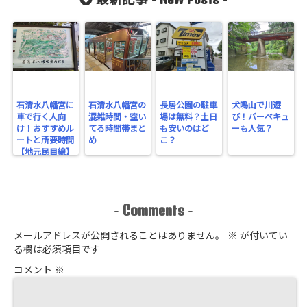
最新記事 -
-
石清水八幡宮に
石清水八幡宮の
長居公園の駐車
犬鳴山で川遊
車で行く人向
混雑時間・空い
場は無料？土日
び！バーベキュ
け！おすすめル
てる時間帯まと
も安いのはど
ーも人気？
ートと所要時間
め
こ？
【地元民目線】
Comments
-
-
メールアドレスが公開されることはありません。
※
が付いてい
る欄は必須項目です
コメント
※