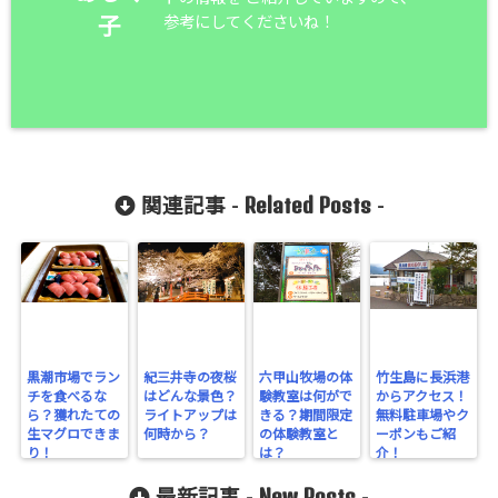
参考にしてくださいね！
子
Related Posts
関連記事 -
-
黒潮市場でラン
紀三井寺の夜桜
六甲山牧場の体
竹生島に長浜港
チを食べるな
はどんな景色？
験教室は何がで
からアクセス！
ら？獲れたての
ライトアップは
きる？期間限定
無料駐車場やク
生マグロできま
何時から？
の体験教室と
ーポンもご紹
り！
は？
介！
New Posts