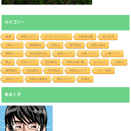
カテゴリー
倉敷
鳥取エリア
ナガシマリゾート
大阪城公園
紀三井寺
大阪エリア
舞鶴観光
伊吹山
鳥羽観光
高野山観光
着物デート
伏見稲荷大社
滋賀エリア
兵庫エリア
三重エリア
嵐山
奈良エリア
田辺観光
和歌山城公園
おでかけ
比叡山
姫路観光
白浜観光
明石観光
和歌山エリア
マキノ高原
京都エリア
和歌の浦観光
岡山エリア
天橋立
あるく子