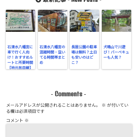
最新記事 -
-
石清水八幡宮に
石清水八幡宮の
長居公園の駐車
犬鳴山で川遊
車で行く人向
混雑時間・空い
場は無料？土日
び！バーベキュ
け！おすすめル
てる時間帯まと
も安いのはど
ーも人気？
ートと所要時間
め
こ？
【地元民目線】
Comments
-
-
メールアドレスが公開されることはありません。
※
が付いてい
る欄は必須項目です
コメント
※