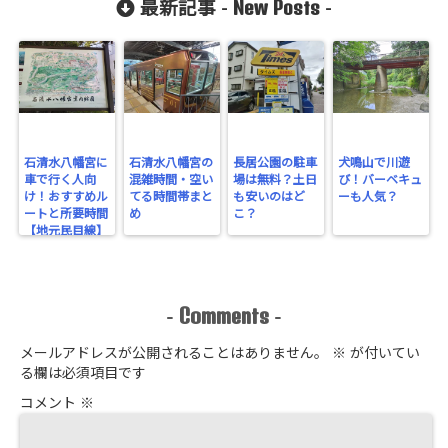
New Posts
最新記事 -
-
石清水八幡宮に
石清水八幡宮の
長居公園の駐車
犬鳴山で川遊
車で行く人向
混雑時間・空い
場は無料？土日
び！バーベキュ
け！おすすめル
てる時間帯まと
も安いのはど
ーも人気？
ートと所要時間
め
こ？
【地元民目線】
Comments
-
-
メールアドレスが公開されることはありません。
※
が付いてい
る欄は必須項目です
コメント
※