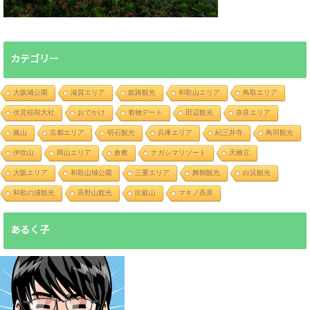
カテゴリー
大阪城公園
滋賀エリア
姫路観光
和歌山エリア
鳥取エリア
伏見稲荷大社
おでかけ
着物デート
田辺観光
奈良エリア
嵐山
京都エリア
明石観光
兵庫エリア
紀三井寺
鳥羽観光
伊吹山
岡山エリア
倉敷
ナガシマリゾート
天橋立
大阪エリア
和歌山城公園
三重エリア
舞鶴観光
白浜観光
和歌の浦観光
高野山観光
比叡山
マキノ高原
あるく子