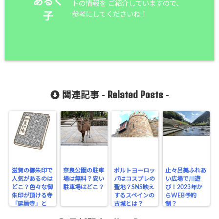
あるく
トの情報を ご紹介していますので、
参考にしてくださいね！
子
Related Posts
関連記事 -
-
滋賀の御朱印で
奈良公園の駐車
ポルトヨーロッ
止々呂美ふれあ
人気があるのは
場は無料？安い
パはコスプレの
い広場で川遊
どこ？色々な御
駐車場はどこ？
聖地？SNS映え
び！2023年か
朱印が頂ける寺
するスペインの
らWEB予約
「延暦寺」と
古城とは？
制？
は？