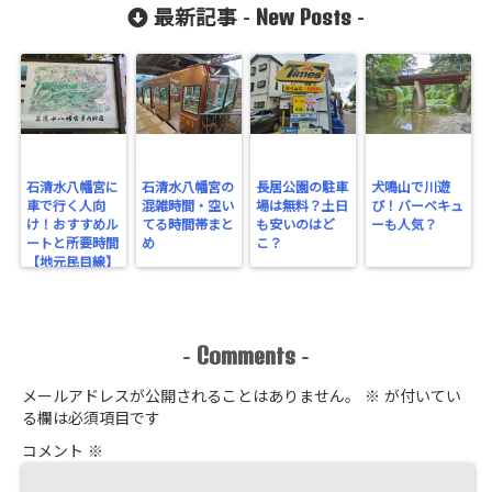
New Posts
最新記事 -
-
石清水八幡宮に
石清水八幡宮の
長居公園の駐車
犬鳴山で川遊
車で行く人向
混雑時間・空い
場は無料？土日
び！バーベキュ
け！おすすめル
てる時間帯まと
も安いのはど
ーも人気？
ートと所要時間
め
こ？
【地元民目線】
Comments
-
-
メールアドレスが公開されることはありません。
※
が付いてい
る欄は必須項目です
コメント
※