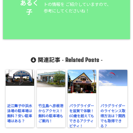
あるく
トの情報を ご紹介していますので、
参考にしてくださいね！
子
Related Posts
関連記事 -
-
近江舞子中浜水
竹生島へ彦根港
パラグライダー
パラグライダー
泳場の駐車場は
からアクセス！
を滋賀で体験！
のライセンス取
無料？安い駐車
無料の駐車場も
60歳を超えても
得方法は？関西
場はある？
ご案内！
できるアクティ
でも取得でき
ビティ！
る？