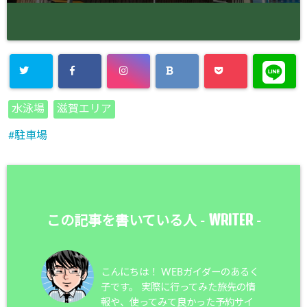
水泳場
滋賀エリア
駐車場
WRITER
この記事を書いている人 -
-
こんにちは！ WEBガイダーのあるく
子です。 実際に行ってみた旅先の情
報や、使ってみて良かった予約サイ