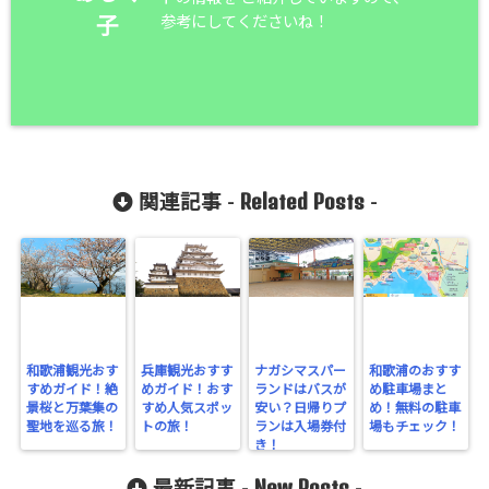
参考にしてくださいね！
子
Related Posts
関連記事 -
-
和歌浦観光おす
兵庫観光おすす
ナガシマスパー
和歌浦のおすす
すめガイド！絶
めガイド！おす
ランドはバスが
め駐車場まと
景桜と万葉集の
すめ人気スポッ
安い？日帰りプ
め！無料の駐車
聖地を巡る旅！
トの旅！
ランは入場券付
場もチェック！
き！
New Posts