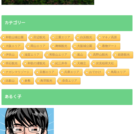
カテゴリー
和歌山城公園
田辺観光
三重エリア
白浜観光
マキノ高原
大阪エリア
岡山エリア
舞鶴観光
大阪城公園
着物デート
伊吹山
滋賀エリア
和歌山エリア
嵐山
高野山観光
姫路観光
明石観光
和歌の浦観光
紀三井寺
天橋立
伏見稲荷大社
ナガシマリゾート
京都エリア
兵庫エリア
おでかけ
鳥取エリア
比叡山
倉敷
鳥羽観光
奈良エリア
あるく子