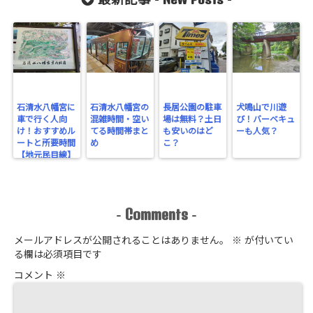
最新記事 -
-
石清水八幡宮に
石清水八幡宮の
長居公園の駐車
犬鳴山で川遊
車で行く人向
混雑時間・空い
場は無料？土日
び！バーベキュ
け！おすすめル
てる時間帯まと
も安いのはど
ーも人気？
ートと所要時間
め
こ？
【地元民目線】
Comments
-
-
メールアドレスが公開されることはありません。
※
が付いてい
る欄は必須項目です
コメント
※