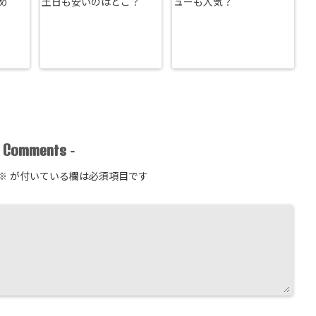
め
土日も安いのはどこ？
ューも人気？
Comments
-
-
※
が付いている欄は必須項目です