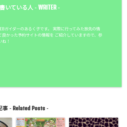
WRITER
書いている人 -
-
WEBガイダーのあるく子です。 実際に行ってみた旅先の情
て良かった予約サイトの情報を ご紹介していますので、参
いね！
Related Posts
事 -
-