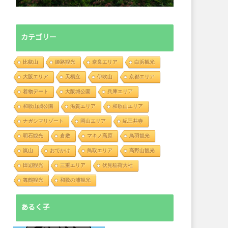
カテゴリー
比叡山
姫路観光
奈良エリア
白浜観光
大阪エリア
天橋立
伊吹山
京都エリア
着物デート
大阪城公園
兵庫エリア
和歌山城公園
滋賀エリア
和歌山エリア
ナガシマリゾート
岡山エリア
紀三井寺
明石観光
倉敷
マキノ高原
鳥羽観光
嵐山
おでかけ
鳥取エリア
高野山観光
田辺観光
三重エリア
伏見稲荷大社
舞鶴観光
和歌の浦観光
あるく子