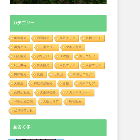
カテゴリー
姫路観光
田辺観光
鳥取エリア
着物デート
滋賀エリア
三重エリア
マキノ高原
明石観光
おでかけ
伊吹山
岡山エリア
紀三井寺
白浜観光
奈良エリア
京都エリア
舞鶴観光
嵐山
比叡山
和歌山エリア
天橋立
和歌の浦観光
倉敷
兵庫エリア
高野山観光
大阪城公園
ナガシマリゾート
和歌山城公園
大阪エリア
鳥羽観光
伏見稲荷大社
あるく子