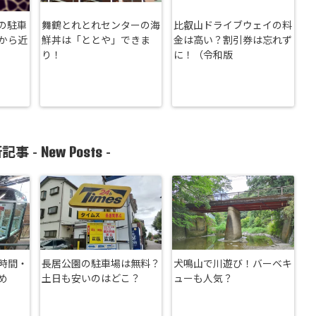
の駐車
舞鶴とれとれセンターの海
比叡山ドライブウェイの料
から近
鮮丼は「ととや」できま
金は高い？割引券は忘れず
り！
に！（令和版
New Posts
記事 -
-
時間・
長居公園の駐車場は無料？
犬鳴山で川遊び！バーベキ
め
土日も安いのはどこ？
ューも人気？