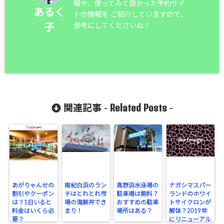
報や、使ってみて良かった予約サイ
あるく
トの情報を ご紹介していますので、
参考にしてくださいね！
子
Related Posts
関連記事 -
-
あがりゃんせの
南紀白浜のラン
真野浜水泳場の
ナガシマスパー
割引やクーポン
チはとれとれ市
駐車場は無料？
ランドのホワイ
は？1日いると
場の海鮮丼でき
おすすめの駐車
トサイクロンが
料金はいくら必
まり！
場所はある？
解体？2019年
要？
にリニューアル