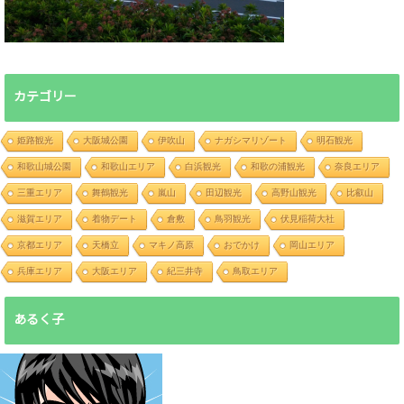
カテゴリー
姫路観光
大阪城公園
伊吹山
ナガシマリゾート
明石観光
和歌山城公園
和歌山エリア
白浜観光
和歌の浦観光
奈良エリア
三重エリア
舞鶴観光
嵐山
田辺観光
高野山観光
比叡山
滋賀エリア
着物デート
倉敷
鳥羽観光
伏見稲荷大社
京都エリア
天橋立
マキノ高原
おでかけ
岡山エリア
兵庫エリア
大阪エリア
紀三井寺
鳥取エリア
あるく子