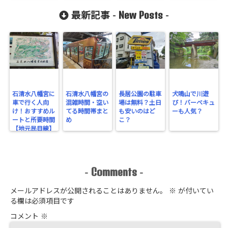
される乗り物と
New Posts
は？
最新記事 -
-
石清水八幡宮に
石清水八幡宮の
長居公園の駐車
犬鳴山で川遊
車で行く人向
混雑時間・空い
場は無料？土日
び！バーベキュ
け！おすすめル
てる時間帯まと
も安いのはど
ーも人気？
ートと所要時間
め
こ？
【地元民目線】
Comments
-
-
メールアドレスが公開されることはありません。
※
が付いてい
る欄は必須項目です
コメント
※