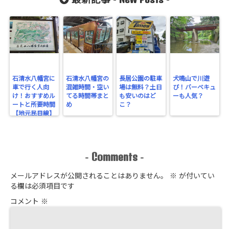
最新記事 -
-
石清水八幡宮に
石清水八幡宮の
長居公園の駐車
犬鳴山で川遊
車で行く人向
混雑時間・空い
場は無料？土日
び！バーベキュ
け！おすすめル
てる時間帯まと
も安いのはど
ーも人気？
ートと所要時間
め
こ？
【地元民目線】
Comments
-
-
メールアドレスが公開されることはありません。
※
が付いてい
る欄は必須項目です
コメント
※