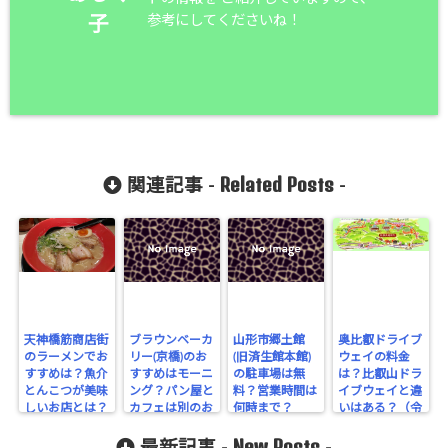
参考にしてくださいね！
子
Related Posts
関連記事 -
-
天神橋筋商店街
ブラウンベーカ
山形市郷土館
奥比叡ドライブ
のラーメンでお
リー(京橋)のお
(旧済生館本館)
ウェイの料金
すすめは？魚介
すすめはモーニ
の駐車場は無
は？比叡山ドラ
とんこつが美味
ング？パン屋と
料？営業時間は
イブウェイと違
しいお店とは？
カフェは別のお
何時まで？
いはある？（令
店？
和版
New Posts