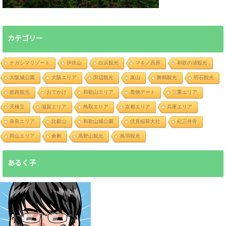
カテゴリー
ナガシマリゾート
伊吹山
白浜観光
マキノ高原
和歌の浦観光
大阪城公園
大阪エリア
田辺観光
嵐山
舞鶴観光
明石観光
姫路観光
おでかけ
和歌山エリア
着物デート
三重エリア
天橋立
滋賀エリア
鳥取エリア
京都エリア
兵庫エリア
奈良エリア
比叡山
和歌山城公園
伏見稲荷大社
紀三井寺
岡山エリア
倉敷
高野山観光
鳥羽観光
あるく子