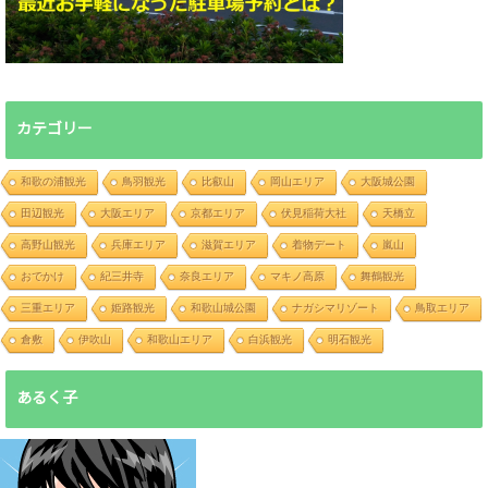
カテゴリー
和歌の浦観光
鳥羽観光
比叡山
岡山エリア
大阪城公園
田辺観光
大阪エリア
京都エリア
伏見稲荷大社
天橋立
高野山観光
兵庫エリア
滋賀エリア
着物デート
嵐山
おでかけ
紀三井寺
奈良エリア
マキノ高原
舞鶴観光
三重エリア
姫路観光
和歌山城公園
ナガシマリゾート
鳥取エリア
倉敷
伊吹山
和歌山エリア
白浜観光
明石観光
あるく子