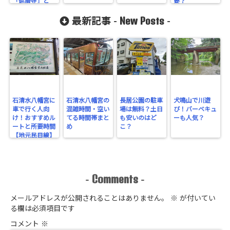
「延暦寺」と
要？
は？
New Posts
最新記事 -
-
石清水八幡宮に
石清水八幡宮の
長居公園の駐車
犬鳴山で川遊
車で行く人向
混雑時間・空い
場は無料？土日
び！バーベキュ
け！おすすめル
てる時間帯まと
も安いのはど
ーも人気？
ートと所要時間
め
こ？
【地元民目線】
Comments
-
-
メールアドレスが公開されることはありません。
※
が付いてい
る欄は必須項目です
コメント
※