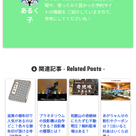
報や、使ってみて良かった予約サイ
あるく
トの情報を ご紹介していますので、
参考にしてくださいね！
子
Related Posts
関連記事 -
-
滋賀の御朱印で
プラネタリウム
和歌山の奇絶峡
あがりゃんせの
人気があるのは
の投影機は自作
にたたずむ不動
割引やクーポン
どこ？色々な御
できる？投影機
明王？無料駐車
は？1日いると
朱印が頂ける寺
の種類とは？
場はある？
料金はいくら必