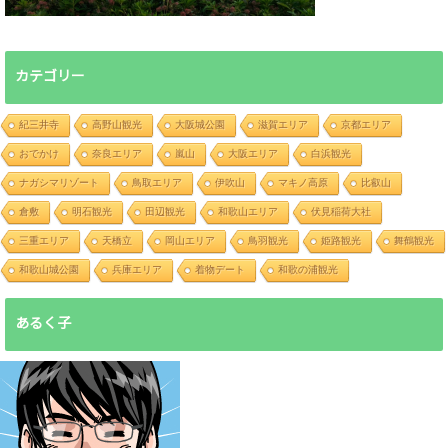
カテゴリー
紀三井寺
高野山観光
大阪城公園
滋賀エリア
京都エリア
おでかけ
奈良エリア
嵐山
大阪エリア
白浜観光
ナガシマリゾート
鳥取エリア
伊吹山
マキノ高原
比叡山
倉敷
明石観光
田辺観光
和歌山エリア
伏見稲荷大社
三重エリア
天橋立
岡山エリア
鳥羽観光
姫路観光
舞鶴観光
和歌山城公園
兵庫エリア
着物デート
和歌の浦観光
あるく子