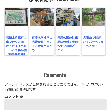
最新記事 -
-
石清水八幡宮に
石清水八幡宮の
長居公園の駐車
犬鳴山で川遊
車で行く人向
混雑時間・空い
場は無料？土日
び！バーベキュ
け！おすすめル
てる時間帯まと
も安いのはど
ーも人気？
ートと所要時間
め
こ？
【地元民目線】
Comments
-
-
メールアドレスが公開されることはありません。
※
が付いてい
る欄は必須項目です
コメント
※