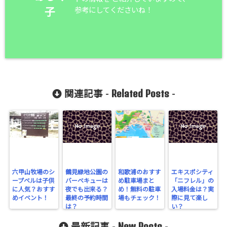
参考にしてくださいね！
子
Related Posts
関連記事 -
-
六甲山牧場のシ
鶴見緑地公園の
和歌浦のおすす
エキスポシティ
ープベルは子供
バーベキューは
め駐車場まと
「ニフレル」の
に人気？おすす
夜でも出来る？
め！無料の駐車
入場料金は？実
めイベント！
最終の予約時間
場もチェック！
際に見て楽し
は？
い？
New Posts