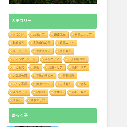
カテゴリー
おでかけ
紀三井寺
姫路観光
和歌山エリア
舞鶴観光
和歌山城公園
兵庫エリア
岡山エリア
大阪エリア
明石観光
ナガシマリゾート
京都エリア
伏見稲荷大社
田辺観光
嵐山
三重エリア
滋賀エリア
大阪城公園
和歌の浦観光
鳥羽観光
マキノ高原
着物デート
白浜観光
倉敷
奈良エリア
比叡山
天橋立
高野山観光
伊吹山
鳥取エリア
あるく子