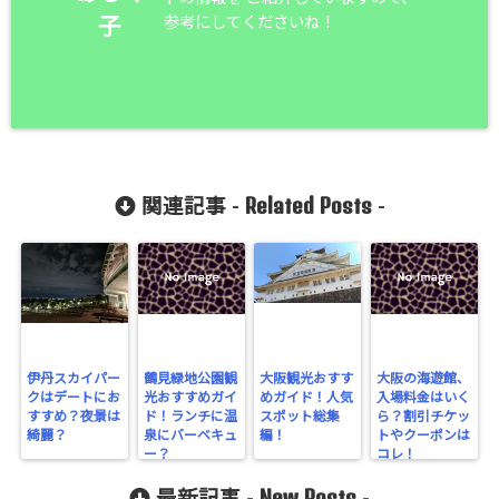
参考にしてくださいね！
子
Related Posts
関連記事 -
-
伊丹スカイパー
鶴見緑地公園観
大阪観光おすす
大阪の海遊館、
クはデートにお
光おすすめガイ
めガイド！人気
入場料金はいく
すすめ？夜景は
ド！ランチに温
スポット総集
ら？割引チケッ
綺麗？
泉にバーベキュ
編！
トやクーポンは
ー？
コレ！
New Posts