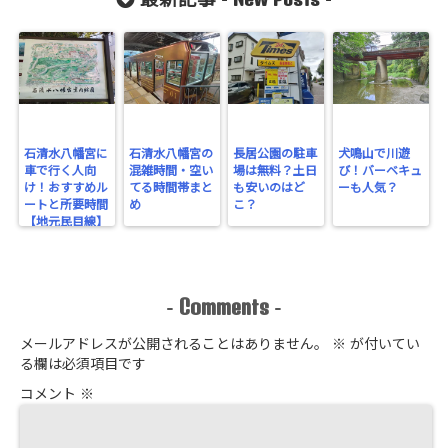
最新記事 -
-
石清水八幡宮に
石清水八幡宮の
長居公園の駐車
犬鳴山で川遊
車で行く人向
混雑時間・空い
場は無料？土日
び！バーベキュ
け！おすすめル
てる時間帯まと
も安いのはど
ーも人気？
ートと所要時間
め
こ？
【地元民目線】
Comments
-
-
メールアドレスが公開されることはありません。
※
が付いてい
る欄は必須項目です
コメント
※