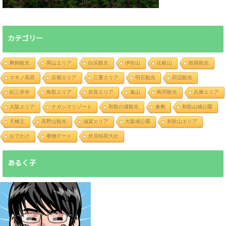
カテゴリー
舞鶴観光
岡山エリア
白浜観光
伊吹山
比叡山
姫路観光
マキノ高原
京都エリア
三重エリア
明石観光
田辺観光
紀三井寺
鳥取エリア
奈良エリア
嵐山
鳥羽観光
兵庫エリア
大阪エリア
ナガシマリゾート
和歌の浦観光
倉敷
和歌山城公園
天橋立
高野山観光
滋賀エリア
大阪城公園
和歌山エリア
おでかけ
着物デート
伏見稲荷大社
あるく子