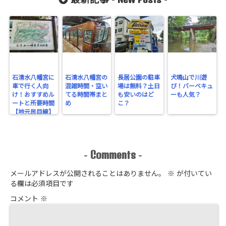
最新記事 -
-
石清水八幡宮に
石清水八幡宮の
長居公園の駐車
犬鳴山で川遊
車で行く人向
混雑時間・空い
場は無料？土日
び！バーベキュ
け！おすすめル
てる時間帯まと
も安いのはど
ーも人気？
ートと所要時間
め
こ？
【地元民目線】
Comments
-
-
メールアドレスが公開されることはありません。
※
が付いてい
る欄は必須項目です
コメント
※