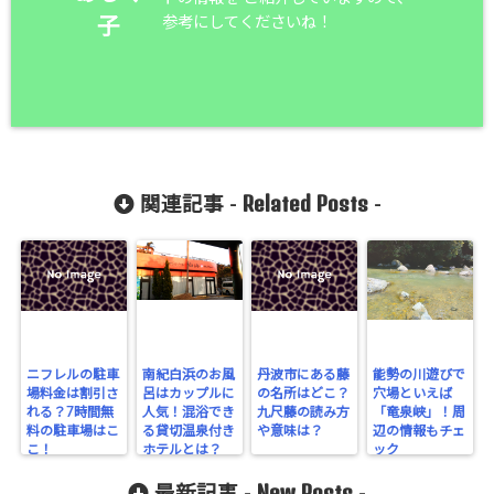
参考にしてくださいね！
子
Related Posts
関連記事 -
-
ニフレルの駐車
南紀白浜のお風
丹波市にある藤
能勢の川遊びで
場料金は割引さ
呂はカップルに
の名所はどこ？
穴場といえば
れる？7時間無
人気！混浴でき
九尺藤の読み方
「竜泉峡」！周
料の駐車場はこ
る貸切温泉付き
や意味は？
辺の情報もチェ
こ！
ホテルとは？
ック
New Posts