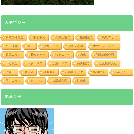
カテゴリー
和歌の浦観光
明石観光
高野山観光
姫路観光
鳥取エリア
紀三井寺
嵐山
京都エリア
マキノ高原
ナガシマリゾート
兵庫エリア
着物デート
奈良エリア
倉敷
和歌山城公園
田辺観光
大阪エリア
三重エリア
白浜観光
伏見稲荷大社
伊吹山
天橋立
舞鶴観光
和歌山エリア
鳥羽観光
滋賀エリア
岡山エリア
おでかけ
大阪城公園
比叡山
あるく子