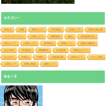
カテゴリー
伊吹山
倉敷
鳥取エリア
明石観光
京都エリア
和歌山城公園
ナガシマリゾート
兵庫エリア
姫路観光
嵐山
伏見稲荷大社
岡山エリア
大阪エリア
鳥羽観光
着物デート
和歌の浦観光
紀三井寺
田辺観光
舞鶴観光
白浜観光
和歌山エリア
おでかけ
比叡山
天橋立
大阪城公園
奈良エリア
マキノ高原
三重エリア
高野山観光
滋賀エリア
あるく子