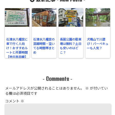
最新記事 -
-
石清水八幡宮に
石清水八幡宮の
長居公園の駐車
犬鳴山で川遊
車で行く人向
混雑時間・空い
場は無料？土日
び！バーベキュ
け！おすすめル
てる時間帯まと
も安いのはど
ーも人気？
ートと所要時間
め
こ？
【地元民目線】
Comments
-
-
メールアドレスが公開されることはありません。
※
が付いてい
る欄は必須項目です
コメント
※