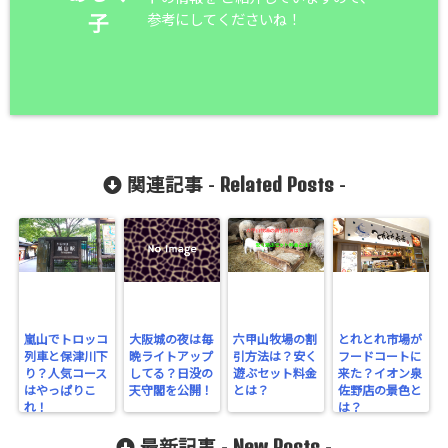
参考にしてくださいね！
子
Related Posts
関連記事 -
-
嵐山でトロッコ
大阪城の夜は毎
六甲山牧場の割
とれとれ市場が
列車と保津川下
晩ライトアップ
引方法は？安く
フードコートに
り？人気コース
してる？日没の
遊ぶセット料金
来た？イオン泉
はやっぱりこ
天守閣を公開！
とは？
佐野店の景色と
れ！
は？
New Posts