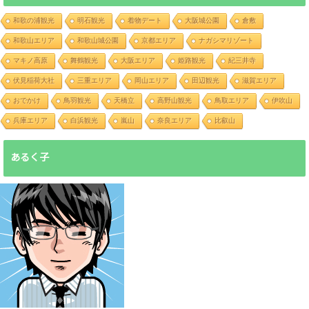
和歌の浦観光
明石観光
着物デート
大阪城公園
倉敷
和歌山エリア
和歌山城公園
京都エリア
ナガシマリゾート
マキノ高原
舞鶴観光
大阪エリア
姫路観光
紀三井寺
伏見稲荷大社
三重エリア
岡山エリア
田辺観光
滋賀エリア
おでかけ
鳥羽観光
天橋立
高野山観光
鳥取エリア
伊吹山
兵庫エリア
白浜観光
嵐山
奈良エリア
比叡山
あるく子