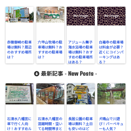
赤穂御崎の駐車
六甲山牧場の駐
アジュール舞子
白毫寺の駐車場
場は無料？周辺
車場は無料？お
海水浴場の駐車
は料金が必要？
のおすすめ場所
すすめの駐車場
場は無料？おす
近くにコインパ
は？
は？
すめの駐車場所
ーキングはあ
はある？
る？
New Posts
最新記事 -
-
石清水八幡宮に
石清水八幡宮の
長居公園の駐車
犬鳴山で川遊
車で行く人向
混雑時間・空い
場は無料？土日
び！バーベキュ
け！おすすめル
てる時間帯まと
も安いのはど
ーも人気？