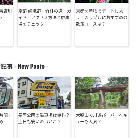
吉野川
京都 嵯峨野「竹林の道」ガ
京都を着物でデートしよ
？
イド！アクセス方法と駐車
う！カップルにおすすめの
場をチェック！
散策コースは？
New Posts
記事 -
-
時間・
長居公園の駐車場は無料？
犬鳴山で川遊び！バーベキ
め
土日も安いのはどこ？
ューも人気？