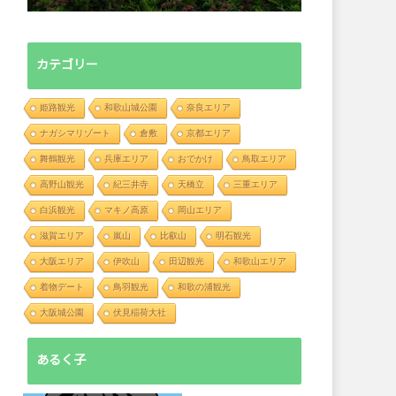
カテゴリー
姫路観光
和歌山城公園
奈良エリア
ナガシマリゾート
倉敷
京都エリア
舞鶴観光
兵庫エリア
おでかけ
鳥取エリア
高野山観光
紀三井寺
天橋立
三重エリア
白浜観光
マキノ高原
岡山エリア
滋賀エリア
嵐山
比叡山
明石観光
大阪エリア
伊吹山
田辺観光
和歌山エリア
着物デート
鳥羽観光
和歌の浦観光
大阪城公園
伏見稲荷大社
あるく子