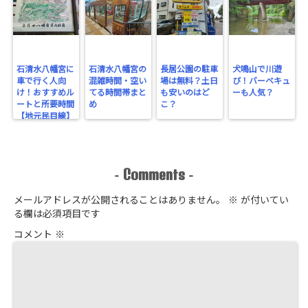
石清水八幡宮に
石清水八幡宮の
長居公園の駐車
犬鳴山で川遊
車で行く人向
混雑時間・空い
場は無料？土日
び！バーベキュ
け！おすすめル
てる時間帯まと
も安いのはど
ーも人気？
ートと所要時間
め
こ？
【地元民目線】
Comments
-
-
メールアドレスが公開されることはありません。
※
が付いてい
る欄は必須項目です
コメント
※