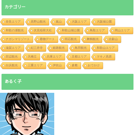
カテゴリー
奈良エリア
高野山観光
嵐山
大阪エリア
大阪城公園
和歌の浦観光
伏見稲荷大社
和歌山城公園
鳥取エリア
岡山エリア
ナガシマリゾート
着物デート
明石観光
舞鶴観光
比叡山
滋賀エリア
紀三井寺
姫路観光
鳥羽観光
和歌山エリア
田辺観光
天橋立
兵庫エリア
京都エリア
マキノ高原
白浜観光
三重エリア
伊吹山
倉敷
おでかけ
あるく子