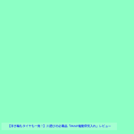
【浮き輪もタイヤも一発！】川遊びの必需品「PANP電動空気入れ」レビュー