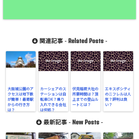
Related Posts
関連記事 -
-
大阪城公園のア
カーシェアのス
伏見稲荷大社の
エキスポシティ
クセスは地下鉄
テーションは自
所要時間は？頂
のニフレルは人
が簡単！最寄駅
転車OK？乗り
上までの登山ル
気？評判は良
からの行き方
入れできる会社
ートとは？
い？
は？
は何処？
New Posts
最新記事 -
-