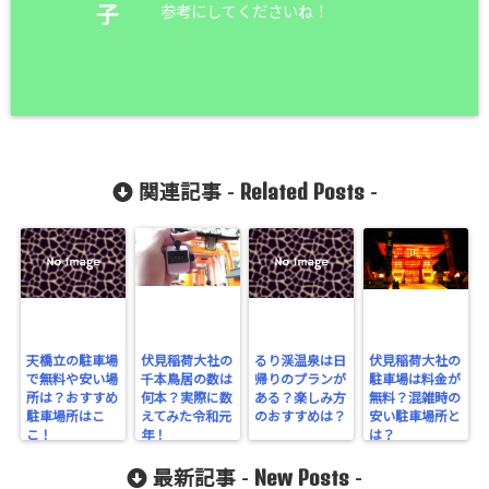
参考にしてくださいね！
子
Related Posts
関連記事 -
-
天橋立の駐車場
伏見稲荷大社の
るり渓温泉は日
伏見稲荷大社の
で無料や安い場
千本鳥居の数は
帰りのプランが
駐車場は料金が
所は？おすすめ
何本？実際に数
ある？楽しみ方
無料？混雑時の
駐車場所はこ
えてみた令和元
のおすすめは？
安い駐車場所と
こ！
年！
は？
New Posts
最新記事 -
-