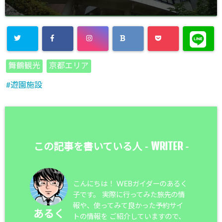
舞鶴観光
京都エリア
遊園施設
WRITER
この記事を書いている人 -
-
こんにちは！ WEBガイダーのあるく
子です。 実際に行ってみた旅先の情
報や、使ってみて良かった予約サイ
あるく
トの情報を ご紹介していますので、