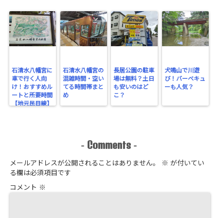
石清水八幡宮に
石清水八幡宮の
長居公園の駐車
犬鳴山で川遊
車で行く人向
混雑時間・空い
場は無料？土日
び！バーベキュ
け！おすすめル
てる時間帯まと
も安いのはど
ーも人気？
ートと所要時間
め
こ？
【地元民目線】
Comments
-
-
メールアドレスが公開されることはありません。
※
が付いてい
る欄は必須項目です
コメント
※