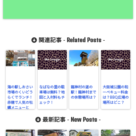
Related Posts
関連記事 -
-
海の駅しおさい
なばなの里の駐
龍神村の道の
大阪城公園の和
市場のくいどう
車場は無料？地
駅！龍神村まで
ーベキュー料金
らくでランチ！
図と入村料もチ
の休憩場所は？
は？BBQ広場の
赤穂で人気の牡
ェック！
場所はどこ？
蠣メニューと
は？
New Posts
最新記事 -
-