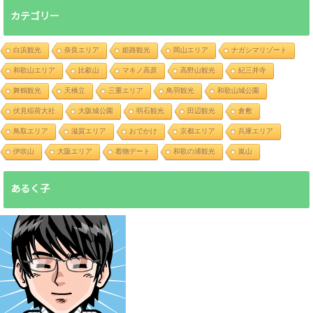
カテゴリー
白浜観光
奈良エリア
姫路観光
岡山エリア
ナガシマリゾート
和歌山エリア
比叡山
マキノ高原
高野山観光
紀三井寺
舞鶴観光
天橋立
三重エリア
鳥羽観光
和歌山城公園
伏見稲荷大社
大阪城公園
明石観光
田辺観光
倉敷
鳥取エリア
滋賀エリア
おでかけ
京都エリア
兵庫エリア
伊吹山
大阪エリア
着物デート
和歌の浦観光
嵐山
あるく子