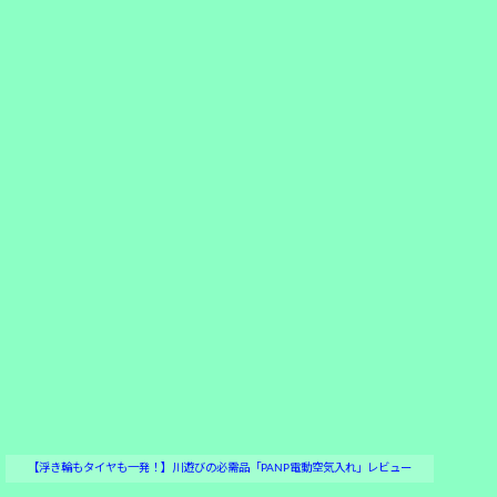
【浮き輪もタイヤも一発！】川遊びの必需品「PANP電動空気入れ」レビュー