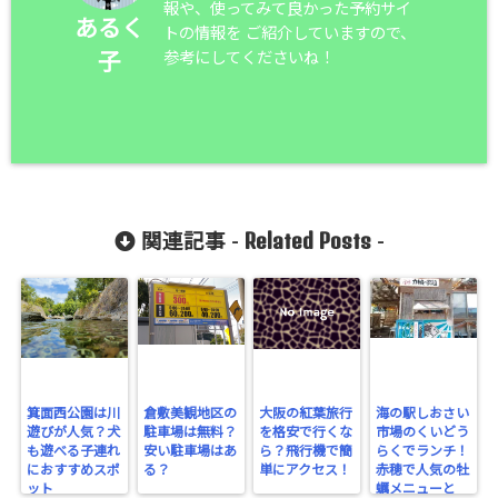
報や、使ってみて良かった予約サイ
あるく
トの情報を ご紹介していますので、
参考にしてくださいね！
子
Related Posts
関連記事 -
-
箕面西公園は川
倉敷美観地区の
大阪の紅葉旅行
海の駅しおさい
遊びが人気？犬
駐車場は無料？
を格安で行くな
市場のくいどう
も遊べる子連れ
安い駐車場はあ
ら？飛行機で簡
らくでランチ！
におすすめスポ
る？
単にアクセス！
赤穂で人気の牡
ット
蠣メニューと