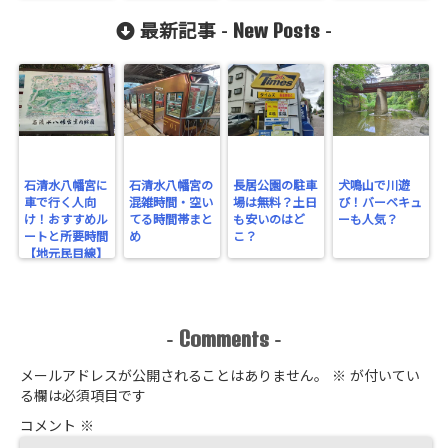
は？
New Posts
最新記事 -
-
石清水八幡宮に
石清水八幡宮の
長居公園の駐車
犬鳴山で川遊
車で行く人向
混雑時間・空い
場は無料？土日
び！バーベキュ
け！おすすめル
てる時間帯まと
も安いのはど
ーも人気？
ートと所要時間
め
こ？
【地元民目線】
Comments
-
-
メールアドレスが公開されることはありません。
※
が付いてい
る欄は必須項目です
コメント
※