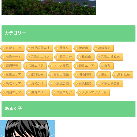
カテゴリー
京都エリア
伏見稲荷大社
天橋立
伊吹山
舞鶴観光
着物デート
和歌山エリア
紀三井寺
比叡山
和歌の浦観光
田辺観光
兵庫エリア
マキノ高原
奈良エリア
倉敷
三重エリア
姫路観光
高野山観光
明石観光
嵐山
鳥羽観光
鳥取エリア
おでかけ
大阪城公園
白浜観光
和歌山城公園
岡山エリア
滋賀エリア
大阪エリア
ナガシマリゾート
あるく子