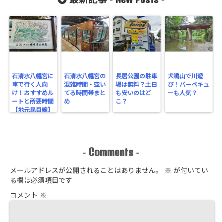
最新記事 -
-
石清水八幡宮に
石清水八幡宮の
長居公園の駐車
犬鳴山で川遊
車で行く人向
混雑時間・空い
場は無料？土日
び！バーベキュ
け！おすすめル
てる時間帯まと
も安いのはど
ーも人気？
ートと所要時間
め
こ？
【地元民目線】
Comments
-
-
メールアドレスが公開されることはありません。
※
が付いてい
る欄は必須項目です
コメント
※