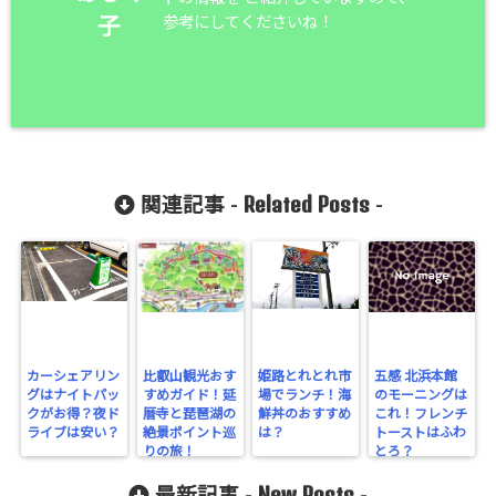
参考にしてくださいね！
子
Related Posts
関連記事 -
-
カーシェアリン
比叡山観光おす
姫路とれとれ市
五感 北浜本館
グはナイトパッ
すめガイド！延
場でランチ！海
のモーニングは
クがお得？夜ド
暦寺と琵琶湖の
鮮丼のおすすめ
これ！フレンチ
ライブは安い？
絶景ポイント巡
は？
トーストはふわ
りの旅！
とろ？
New Posts