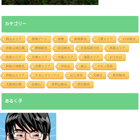
カテゴリー
岡山エリア
着物デート
倉敷
姫路観光
三重エリア
白浜観光
和歌山城公園
舞鶴観光
田辺観光
伏見稲荷大社
鳥取エリア
奈良エリア
京都エリア
大阪エリア
滋賀エリア
おでかけ
和歌の浦観光
兵庫エリア
伊吹山
嵐山
マキノ高原
和歌山エリア
ナガシマリゾート
紀三井寺
天橋立
鳥羽観光
大阪城公園
比叡山
高野山観光
明石観光
あるく子