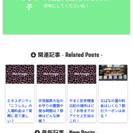
参考にしてくださいね！
子
Related Posts
関連記事 -
-
エキスポシティ
伏見稲荷大社の
やまと尼寺精進
なばなの里の料
「ニフレル」の
お守りの種類や
日記の場所はど
金はいくら？割
入場料金は？実
授与時間は？祭
こ？お寺までの
引クーポンはあ
際に見て楽し
神はどんな神
アクセス方法は
る？
い？
様？
これ！
New Posts