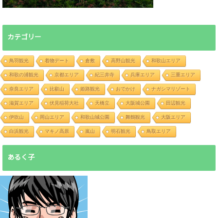
カテゴリー
鳥羽観光
着物デート
倉敷
高野山観光
和歌山エリア
和歌の浦観光
京都エリア
紀三井寺
兵庫エリア
三重エリア
奈良エリア
比叡山
姫路観光
おでかけ
ナガシマリゾート
滋賀エリア
伏見稲荷大社
天橋立
大阪城公園
田辺観光
伊吹山
岡山エリア
和歌山城公園
舞鶴観光
大阪エリア
白浜観光
マキノ高原
嵐山
明石観光
鳥取エリア
あるく子