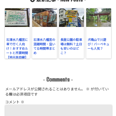
最新記事 -
-
石清水八幡宮に
石清水八幡宮の
長居公園の駐車
犬鳴山で川遊
車で行く人向
混雑時間・空い
場は無料？土日
び！バーベキュ
け！おすすめル
てる時間帯まと
も安いのはど
ーも人気？
ートと所要時間
め
こ？
【地元民目線】
Comments
-
-
メールアドレスが公開されることはありません。
※
が付いてい
る欄は必須項目です
コメント
※