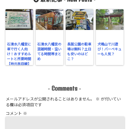
最新記事 -
-
石清水八幡宮に
石清水八幡宮の
長居公園の駐車
犬鳴山で川遊
車で行く人向
混雑時間・空い
場は無料？土日
び！バーベキュ
け！おすすめル
てる時間帯まと
も安いのはど
ーも人気？
ートと所要時間
め
こ？
【地元民目線】
Comments
-
-
メールアドレスが公開されることはありません。
※
が付いてい
る欄は必須項目です
コメント
※