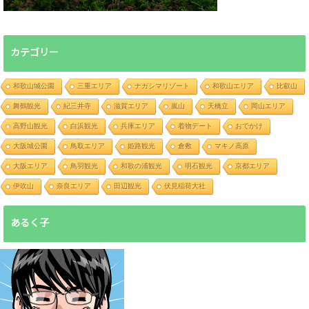
カテゴリー
和歌山城公園
三重エリア
ナガシマリゾート
和歌山エリア
比叡山
舞鶴観光
紀三井寺
滋賀エリア
嵐山
天橋立
岡山エリア
高野山観光
白浜観光
兵庫エリア
着物デート
おでかけ
大阪城公園
鳥取エリア
姫路観光
倉敷
マキノ高原
大阪エリア
鳥羽観光
和歌の浦観光
明石観光
京都エリア
伊吹山
奈良エリア
田辺観光
伏見稲荷大社
あるく子