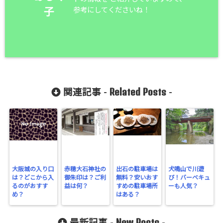
参考にしてくださいね！
子
Related Posts
関連記事 -
-
大阪城の入り口
赤穂大石神社の
出石の駐車場は
犬鳴山で川遊
は？どこから入
御朱印は？ご利
無料？安いおす
び！バーベキュ
るのがおすす
益は何？
すめの駐車場所
ーも人気？
め？
はある？
New Posts