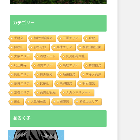
カテゴリー
天橋立
和歌の浦観光
三重エリア
倉敷
伊吹山
おでかけ
兵庫エリア
和歌山城公園
大阪エリア
着物デート
伏見稲荷大社
紀三井寺
滋賀エリア
鳥取エリア
舞鶴観光
岡山エリア
白浜観光
姫路観光
マキノ高原
奈良エリア
比叡山
鳥羽観光
明石観光
京都エリア
高野山観光
ナガシマリゾート
嵐山
大阪城公園
田辺観光
和歌山エリア
あるく子