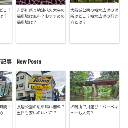
どこ？
吉野川祭り納涼花火大会の
大阪城公園の噴水広場の場
は？
駐車場は無料？おすすめの
所はどこ？噴水広場の行き
駐車場は？
方とは？
New Posts
記事 -
-
時間・
長居公園の駐車場は無料？
犬鳴山で川遊び！バーベキ
め
土日も安いのはどこ？
ューも人気？