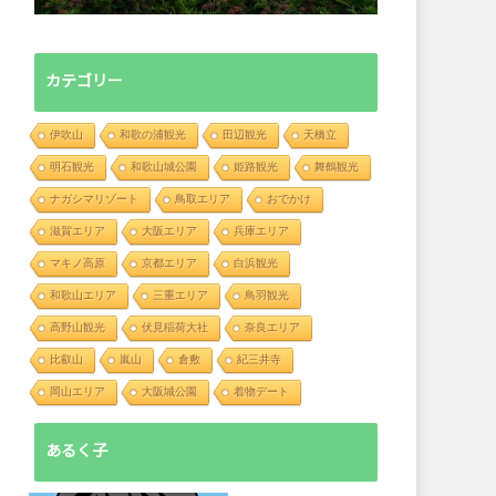
カテゴリー
伊吹山
和歌の浦観光
田辺観光
天橋立
明石観光
和歌山城公園
姫路観光
舞鶴観光
ナガシマリゾート
鳥取エリア
おでかけ
滋賀エリア
大阪エリア
兵庫エリア
マキノ高原
京都エリア
白浜観光
和歌山エリア
三重エリア
鳥羽観光
高野山観光
伏見稲荷大社
奈良エリア
比叡山
嵐山
倉敷
紀三井寺
岡山エリア
大阪城公園
着物デート
あるく子