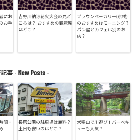
者にお
吉野川納涼花火大会の見ど
ブラウンベーカリー(京橋)
のお手
ころは？ おすすめの観覧席
のおすすめはモーニング？
はどこ？
パン屋とカフェは別のお
店？
New Posts
記事 -
-
時間・
長居公園の駐車場は無料？
犬鳴山で川遊び！バーベキ
め
土日も安いのはどこ？
ューも人気？