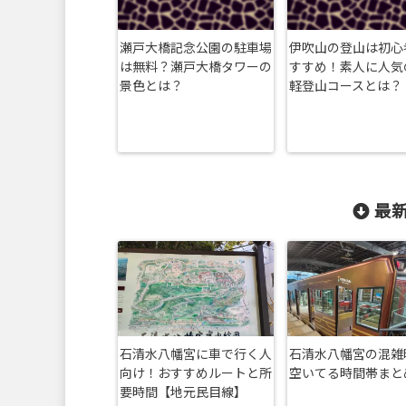
瀬戸大橋記念公園の駐車場
伊吹山の登山は初心
は無料？瀬戸大橋タワーの
すすめ！素人に人気
景色とは？
軽登山コースとは？
最新
石清水八幡宮に車で行く人
石清水八幡宮の混雑
向け！おすすめルートと所
空いてる時間帯まと
要時間【地元民目線】