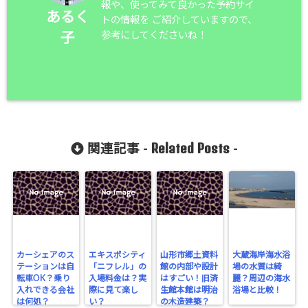
報や、使ってみて良かった予約サイ
あるく
トの情報を ご紹介していますので、
参考にしてくださいね！
子
Related Posts
関連記事 -
-
カーシェアのス
エキスポシティ
山形市郷土資料
大蔵海岸海水浴
テーションは自
「ニフレル」の
館の内部や設計
場の水質は綺
転車OK？乗り
入場料金は？実
はすごい！旧済
麗？周辺の海水
入れできる会社
際に見て楽し
生館本館は明治
浴場と比較！
は何処？
い？
の木造建築？