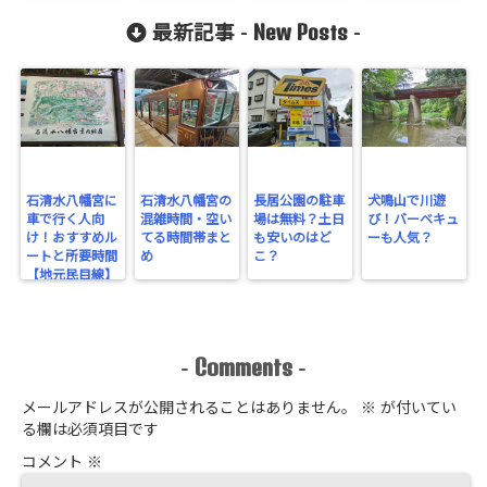
New Posts
最新記事 -
-
石清水八幡宮に
石清水八幡宮の
長居公園の駐車
犬鳴山で川遊
車で行く人向
混雑時間・空い
場は無料？土日
び！バーベキュ
け！おすすめル
てる時間帯まと
も安いのはど
ーも人気？
ートと所要時間
め
こ？
【地元民目線】
Comments
-
-
メールアドレスが公開されることはありません。
※
が付いてい
る欄は必須項目です
コメント
※