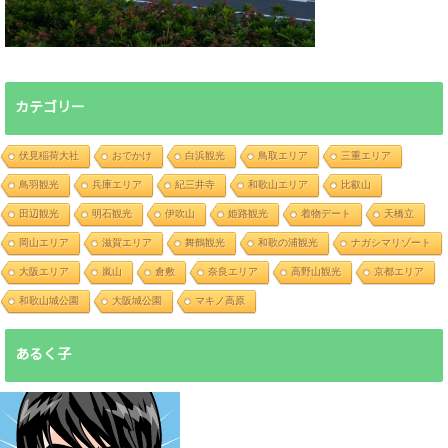
カテゴリー
伏見稲荷大社
おでかけ
白浜観光
鳥取エリア
三重エリア
鳥羽観光
兵庫エリア
紀三井寺
和歌山エリア
比叡山
田辺観光
明石観光
伊吹山
姫路観光
着物デート
天橋立
岡山エリア
滋賀エリア
舞鶴観光
和歌の浦観光
ナガシマリゾート
大阪エリア
嵐山
倉敷
奈良エリア
高野山観光
京都エリア
和歌山城公園
大阪城公園
マキノ高原
あるく子