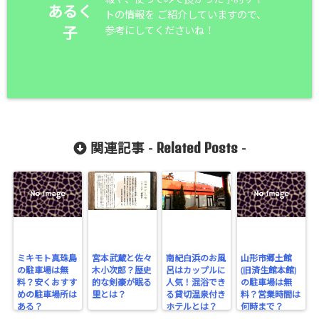
あるく
トの情報を ご紹介していますので、
参考にしてくださいね！
子
Related Posts
関連記事 -
-
ミキモト真珠島
宮本武蔵と佐々
南紀白浜のお風
山形市郷土館
の駐車場は無
木小次郎？歴史
呂はカップルに
(旧済生館本館)
料？安くおすす
的な剣豪が眠る
人気！混浴でき
の駐車場は無
めの駐車場所は
里とは？
る貸切温泉付き
料？営業時間は
ある？
ホテルとは？
何時まで？