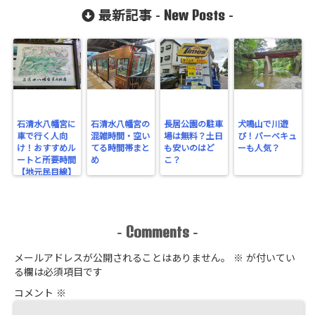
New Posts
最新記事 -
-
石清水八幡宮に
石清水八幡宮の
長居公園の駐車
犬鳴山で川遊
車で行く人向
混雑時間・空い
場は無料？土日
び！バーベキュ
け！おすすめル
てる時間帯まと
も安いのはど
ーも人気？
ートと所要時間
め
こ？
【地元民目線】
Comments
-
-
メールアドレスが公開されることはありません。
※
が付いてい
る欄は必須項目です
コメント
※