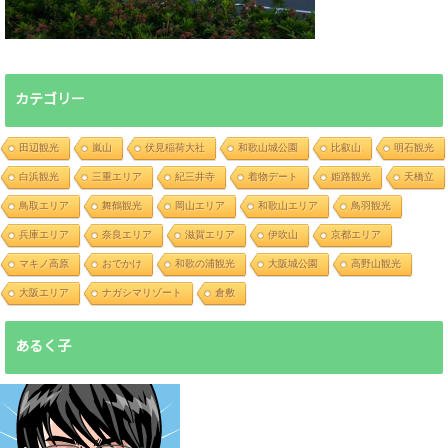
カテゴリー
田辺観光
嵐山
伏見稲荷大社
和歌山城公園
比叡山
明石観光
白浜観光
三重エリア
紀三井寺
着物デート
姫路観光
天橋立
鳥取エリア
舞鶴観光
岡山エリア
和歌山エリア
鳥羽観光
兵庫エリア
奈良エリア
滋賀エリア
伊吹山
京都エリア
マキノ高原
おでかけ
和歌の浦観光
大阪城公園
高野山観光
大阪エリア
ナガシマリゾート
倉敷
あるく子