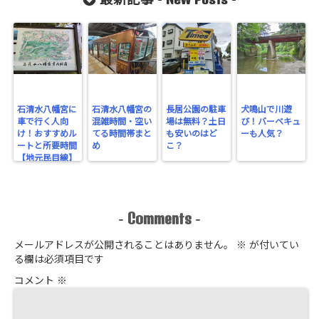
最新記事 -
-
石清水八幡宮に
石清水八幡宮の
長居公園の駐車
犬鳴山で川遊
車で行く人向
混雑時間・空い
場は無料？土日
び！バーベキュ
け！おすすめル
てる時間帯まと
も安いのはど
ーも人気？
ートと所要時間
め
こ？
【地元民目線】
Comments
-
-
メールアドレスが公開されることはありません。
※
が付いてい
る欄は必須項目です
コメント
※