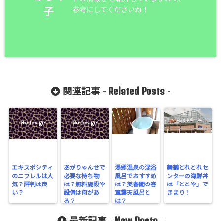
参考にしてくださいね！
子
Related Posts
関連記事 -
-
エキスポシティ
あがりゃんせで
湯郷温泉の混浴
舞鶴とれとれセ
のニフレルは人
必要な持ち物
風呂でおすすめ
ンターの海鮮丼
気？評判は良
は？無料施設や
は？美春閣の客
は「ととや」で
い？
設備は何があ
室露天風呂と
きまり！
る？
は？
New Posts