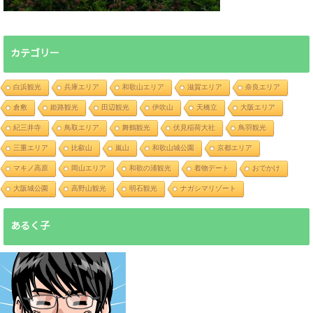
カテゴリー
白浜観光
兵庫エリア
和歌山エリア
滋賀エリア
奈良エリア
倉敷
姫路観光
田辺観光
伊吹山
天橋立
大阪エリア
紀三井寺
鳥取エリア
舞鶴観光
伏見稲荷大社
鳥羽観光
三重エリア
比叡山
嵐山
和歌山城公園
京都エリア
マキノ高原
岡山エリア
和歌の浦観光
着物デート
おでかけ
大阪城公園
高野山観光
明石観光
ナガシマリゾート
あるく子