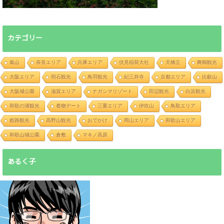
カテゴリー
嵐山
奈良エリア
兵庫エリア
伏見稲荷大社
天橋立
舞鶴観光
大阪エリア
明石観光
鳥羽観光
紀三井寺
京都エリア
比叡山
大阪城公園
滋賀エリア
ナガシマリゾート
田辺観光
白浜観光
和歌の浦観光
着物デート
三重エリア
伊吹山
鳥取エリア
姫路観光
高野山観光
おでかけ
岡山エリア
和歌山エリア
和歌山城公園
倉敷
マキノ高原
あるく子