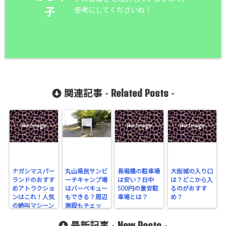
参考にしてくださいね！
子
Related Posts
関連記事 -
-
ナガシマスパー
丸山県民サンビ
長堀橋の駐車場
大阪城の入り口
ランドのおすす
ーチキャンプ場
は安い？日中
は？どこから入
めアトラクショ
はバーベキュー
500円の激安駐
るのがおすす
ンはこれ！人気
もできる？周辺
車場とは？
め？
の絶叫マシーン
施設もチェッ
は？
ク！
New Posts