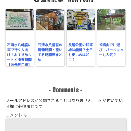
最新記事 -
-
石清水八幡宮に
石清水八幡宮の
長居公園の駐車
犬鳴山で川遊
車で行く人向
混雑時間・空い
場は無料？土日
び！バーベキュ
け！おすすめル
てる時間帯まと
も安いのはど
ーも人気？
ートと所要時間
め
こ？
【地元民目線】
Comments
-
-
メールアドレスが公開されることはありません。
※
が付いてい
る欄は必須項目です
コメント
※