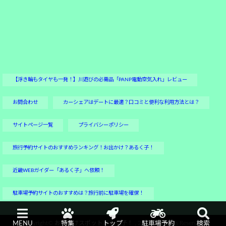
【浮き輪もタイヤも一発！】川遊びの必需品「PANP電動空気入れ」レビュー
お問合わせ
カーシェアはデートに最適？口コミと便利な利用方法とは？
サイトページ一覧
プライバシーポリシー
旅行予約サイトのおすすめランキング！お出かけ？あるく子！
近畿WEBガイダー「あるく子」へ依頼！
駐車場予約サイトのおすすめは？旅行前に駐車場を確保！
Copyright©
お出かけスポットあるく子！
, 2017 All Rights Reserved.
MENU
特集
トップ
駐車場予約
検索