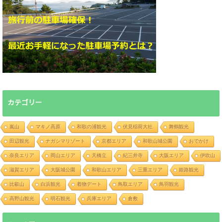
カテゴリー
嵐山
マキノ高原
和歌の浦観光
伏見稲荷大社
舞鶴観光
田辺観光
ナガシマリゾート
京都エリア
和歌山城公園
おでかけ
奈良エリア
岡山エリア
天橋立
紀三井寺
大阪エリア
伊吹山
滋賀エリア
大阪城公園
和歌山エリア
三重エリア
姫路観光
比叡山
白浜観光
着物デート
鳥取エリア
鳥羽観光
高野山観光
明石観光
兵庫エリア
倉敷