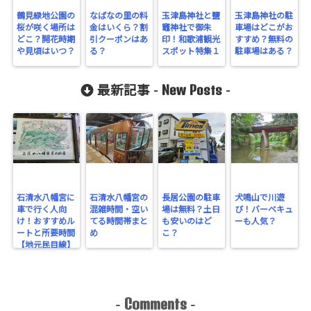
鶴見緑地公園の
なばなの里の料
玉津島神社と鹽
玉津島神社の駐
桜が咲く場所は
金はいくら？割
竈神社で御朱
車場はどこがお
どこ？開花時期
引クーポンはあ
印！和歌浦観光
すすめ？無料の
や見頃はいつ？
る？
スポット特集１
駐車場はある？
New Posts
最新記事 -
-
石清水八幡宮に
石清水八幡宮の
長居公園の駐車
犬鳴山で川遊
車で行く人向
混雑時間・空い
場は無料？土日
び！バーベキュ
け！おすすめル
てる時間帯まと
も安いのはど
ーも人気？
ートと所要時間
め
こ？
【地元民目線】
Comments
-
-